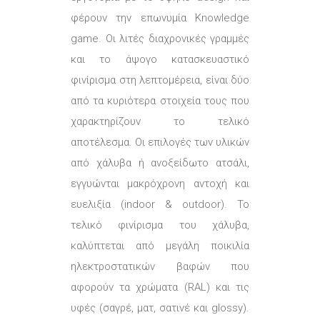
φέρουν την επωνυμία Knowledge
game. Οι λιτές διαχρονικές γραμμές
και το άψογο κατασκευαστικό
φινίρισμα στη λεπτομέρεια, είναι δύο
από τα κυριότερα στοιχεία τους που
χαρακτηρίζουν το τελικό
αποτέλεσμα. Οι επιλογές των υλικών
από χάλυβα ή ανοξείδωτο ατσάλι,
εγγυώνται μακρόχρονη αντοχή και
ευελιξία (indoor & outdoor). Το
τελικό φινίρισμα του χάλυβα,
καλύπτεται από μεγάλη ποικιλία
ηλεκτροστατικών βαφών που
αφορούν τα χρώματα (RAL) και τις
υφές (σαγρέ, ματ, σατινέ και glossy).