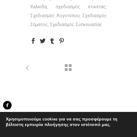
Χαλκίδα, σχεδιασμός ετικέτας,
Σχεδιασμός Λογοτύπου, Σχεδιασμός
Σήματος, Σχεδιασμός Συσκευασίας
created by Knowledge Game
Χρησιμοποιούμε cookies για να σας προσφέρουμε τη
...developed by
BWD
βέλτιστη εμπειρία πλοήγησης στον ιστότοπό μας.