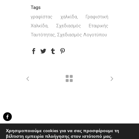
Tags
γραφίστας χαλκίδα, Γραφιστική
Χαλκίδα, Σχεδιασμός Εταιρικής
Ταυτότητας, Σχεδιασμός Λογοτύπου
created by Knowledge Game
Χρησιμοποιούμε cookies για να σας προσφέρουμε τη
...developed by
BWD
βέλτιστη εμπειρία πλοήγησης στον ιστότοπό μας.