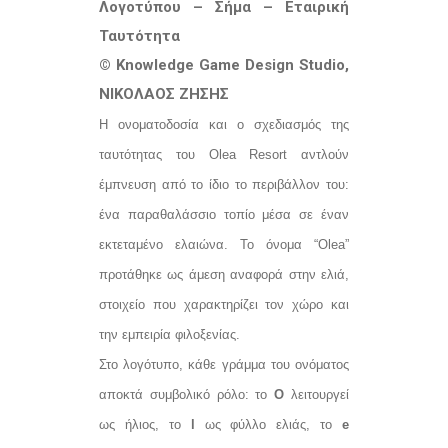
Λογοτύπου – Σήμα – Εταιρική
Ταυτότητα
© Knowledge Game Design Studio,
ΝΙΚΟΛΑΟΣ ΖΗΣΗΣ
Η ονοματοδοσία και ο σχεδιασμός της
ταυτότητας του Olea Resort αντλούν
έμπνευση από το ίδιο το περιβάλλον του:
ένα παραθαλάσσιο τοπίο μέσα σε έναν
εκτεταμένο ελαιώνα. Το όνομα “Olea”
προτάθηκε ως άμεση αναφορά στην ελιά,
στοιχείο που χαρακτηρίζει τον χώρο και
την εμπειρία φιλοξενίας.
Στο λογότυπο, κάθε γράμμα του ονόματος
αποκτά συμβολικό ρόλο: το
O
λειτουργεί
ως ήλιος, το
l
ως φύλλο ελιάς, το
e