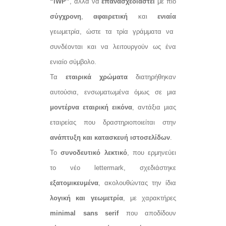
“iWP”
, αλλά να
επανασχεδιαστεί
με πιο
σύγχρονη
,
αφαιρετική
και
ενιαία
γεωμετρία, ώστε τα τρία γράμματα να
συνδέονται και να λειτουργούν ως ένα
ενιαίο σύμβολο.
Τα
εταιρικά χρώματα
διατηρήθηκαν
αυτούσια, ενσωματωμένα όμως σε μια
μοντέρνα εταιρική εικόνα
, αντάξια μιας
εταιρείας που δραστηριοποιείται στην
ανάπτυξη και κατασκευή ιστοσελίδων
.
Το
συνοδευτικό λεκτικό
, που ερμηνεύει
το νέο lettermark, σχεδιάστηκε
εξατομικευμένα
, ακολουθώντας την ίδια
λογική και γεωμετρία
, με χαρακτήρες
minimal sans serif
που αποδίδουν