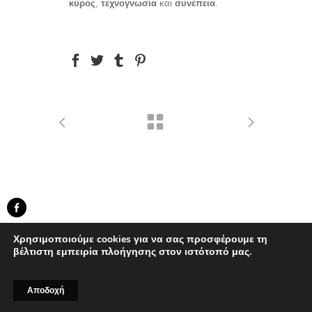
κύρος
,
τεχνογνωσία
και
συνέπεια
.
created by Knowledge Game
Χρησιμοποιούμε cookies για να σας προσφέρουμε τη
...developed by
BWD
βέλτιστη εμπειρία πλοήγησης στον ιστότοπό μας.
Αποδοχή
Ⓒ2025 Knowledge Game