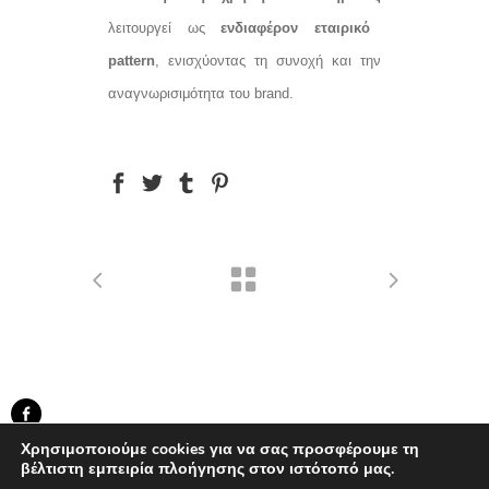
λειτουργεί ως
ενδιαφέρον εταιρικό
pattern
, ενισχύοντας τη συνοχή και την
αναγνωρισιμότητα του brand.
created by Knowledge Game
Χρησιμοποιούμε cookies για να σας προσφέρουμε τη
βέλτιστη εμπειρία πλοήγησης στον ιστότοπό μας.
...developed by
BWD