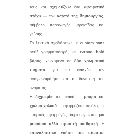
τους και σχηματίζουν ένα
αφαιρετικό
στάχυ
— τον
καρπό της δημιουργίας
,
σύμβολο παραγωγής, φροντίδας και
γεύσης.
Το
λεκτικό
σχεδιάστηκε με
custom sans
serif
γραμματοσειρά, σε
έντονο bold
βάρος
, χωρισμένο σε
δύο χρωματικά
τμήματα
για να ενισχύει την
αναγνωσιμότητα και τη δυναμική του
ονόματος.
Η
διχρωμία
του brand —
μαύρο
και
χρώμα χαλκού
— εφαρμόζεται σε όλες τις
εταιρικές εφαρμογές, δημιουργώντας μια
premium αλλά προσιτή αισθητική
. Η
επαναληπτική χρήση του σήματος