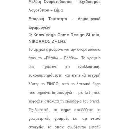
Μελέτη Ονοματοδοσίας – Σχεδιασμός
Λογοτύπου – Σήμα
Εταιρική Ταυτότητα – Δημιουργικό
Εφαρμογών
© Knowledge Game Design Studio,
ΝΙΚΟΛΑΟΣ ΖΗΣΗΣ
Το αρχικό ζητούμενο για την ονοματοδοσία
ήταν το «Πλάθω – Πλάθω». Το γραφείο
μας πρότεινε μια
εναλλακτική,
ευκολομνημόνευτη και ηχητικά ισχυρή
λύση
: το
FINGO
, από το λατινικό
fingo
που σημαίνει
δημιουργώ
— μια λέξη που
εκφράζει απόλυτα τη φιλοσοφία του brand.
Σχεδιαστικά, το
σήμα
αποδόθηκε με
γεωμετρικές γραμμές
και
αρ ντεκό
στοιχεία
, τα οποία συνδέονται μεταξύ