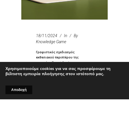
18/11/2024
In
By
Knowledge Game
Γραφιστικός σχεδιασμός
εκθεσιακού περιπτέρου της
εταιρείας Forest Garden, για τη
Χρησιμοποιούμε cookies για να σας προσφέρουμε τη
συμμετοχή της στην Food Expo
βέλτιστη εμπειρία πλοήγησης στον ιστότοπό μας.
Γραφιστικός σχεδιασμός
εκθεσιακού περιπτέρου ©
Αποδοχή
Knowledge Game Design
Studio, ΝΙΚΟΛΑΟΣ ΖΗΣΗΣ Ο
γραφιστικός σχεδιασμός του
εκθεσιακού περιπτέρου της
Forest Garden βασίστηκε