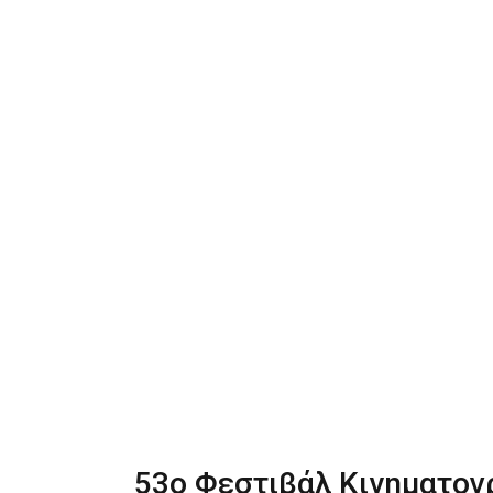
53ο Φεστιβάλ Κινηματο