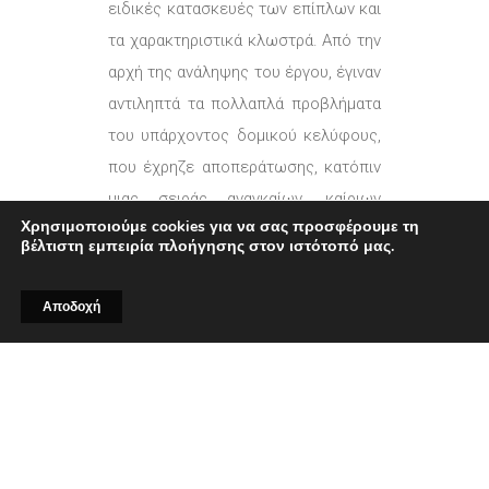
ειδικές κατασκευές των επίπλων και
τα χαρακτηριστικά κλωστρά. Από την
αρχή της ανάληψης του έργου, έγιναν
αντιληπτά τα πολλαπλά προβλήματα
του υπάρχοντος δομικού κελύφους,
που έχρηζε αποπεράτωσης, κατόπιν
μιας σειράς αναγκαίων, καίριων
Χρησιμοποιούμε cookies για να σας προσφέρουμε τη
εξωτερικών και εσωτερικών
βέλτιστη εμπειρία πλοήγησης στον ιστότοπό μας.
αρχιτεκτονικών επεμβάσεων. Βασική
ανάγκη και επιδίωξη, σύμφωνα πάντα
Αποδοχή
με ένα συγκεκριμένο αυστηρό
κτιριολογικό πρόγραμμα
διαχωρισμού των δωματίων και των
λειτουργιών τους, αποτέλεσε η
δημιουργία λειτουργικών χώρων που
θα αποπνέουν οικειότητα και ηρεμία,