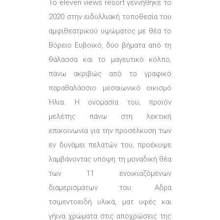
To eleven views resort γεννήθηκε το
2020 στην ειδυλλιακή τοποθεσία του
αμφιθεατρικού υψώματος με θέα το
Βόρειο Ευβοϊκό, δύο βήματα από τη
θάλασσα και το μαγευτικό κόλπο,
πάνω ακριβώς από το γραφικό
παραθαλάσσιο μεσαιωνικό οικισμό
Ήλια. Η ονομασία του, προϊόν
μελέτης πάνω στη λεκτική
επικοινωνία για την προσέλκυση των
εν δυνάμει πελατών του, προέκυψε
λαμβάνοντας υπόψη τη μοναδική θέα
των 11 ενοικιαζόμενων
διαμερισμάτων του. Αδρά
τσιμεντοειδή υλικά, ματ υφές και
γήινα χρώματα στις αποχρώσεις της