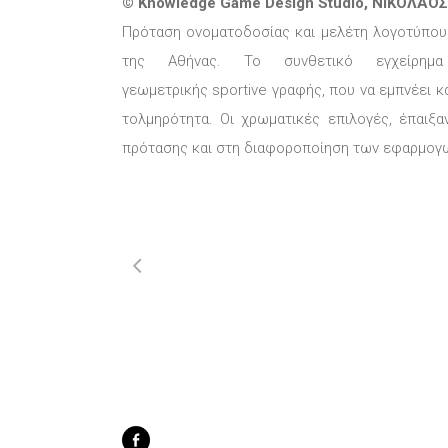
© Knowledge Game Design Studio, ΝΙΚΟΛΑΟ
Πρόταση
ονοματοδοσίας
και μελέτη λογοτύπου
της Αθήνας. Το συνθετικό εγχείρημ
γεωμετρικής
sportive
γραφής, που να εμπνέει κα
τολμηρότητα. Οι χρωματικές επιλογές, έπαιξα
πρότασης και στη διαφοροποίηση των εφαρμογώ