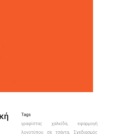
ική
Tags
γραφίστας χαλκίδα, εφαρμογή
λογοτύπου σε τσάντα, Σχεδιασμός