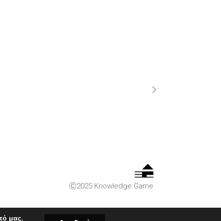
Ⓒ2025 Knowledge Game
πό μας.