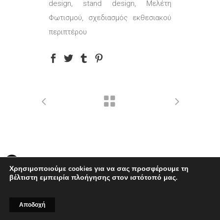
design, stand design, Μελέτη
Φωτισμού, σχεδιασμός εκθεσιακού
περιπτέρου
Χρησιμοποιούμε cookies για να σας προσφέρουμε τη
created by Knowledge Game
βέλτιστη εμπειρία πλοήγησης στον ιστότοπό μας.
...developed by
BWD
Αποδοχή