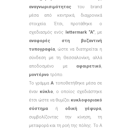
αναγνωρισιμότητας
του brand
μέσα από κεντρικά, διαχρονικά
στοιχεία. Έτσι, προτάθηκε ο
σχεδιασμός ενός
lettermark “A”
, με
αναφορές στη βυζαντινή
τυπογραφία
, ώστε να διατηρείται η
σύνδεση με τη Θεσσαλονίκη, αλλά
αποδοσμένο με
αφαιρετικό
,
μοντέρνο
τρόπο.
Το γράμμα
Α
τοποθετήθηκε μέσα σε
έναν
κύκλο
, ο οποίος σχεδιάστηκε
έτσι ώστε να θυμίζει
κυκλοφοριακό
σύστημα
ή
οδική γέφυρα
,
συμβολίζοντας την κίνηση, τη
μεταφορά και τη ροή της πόλης. Το Α