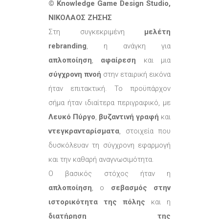
© Knowledge Game Design Studio,
ΝΙΚΟΛΑΟΣ ΖΗΣΗΣ
Στη συγκεκριμένη
μελέτη
rebranding
, η ανάγκη για
απλοποίηση
,
αφαίρεση
και μια
σύγχρονη πνοή
στην εταιρική εικόνα
ήταν επιτακτική. Το προϋπάρχον
σήμα ήταν ιδιαίτερα περιγραφικό, με
Λευκό Πύργο
,
βυζαντινή γραφή
και
ντεγκρανταρίσματα
, στοιχεία που
δυσκόλευαν τη σύγχρονη εφαρμογή
και την καθαρή αναγνωσιμότητα.
Ο βασικός στόχος ήταν η
απλοποίηση
, ο
σεβασμός στην
ιστορικότητα της πόλης
και η
διατήρηση της