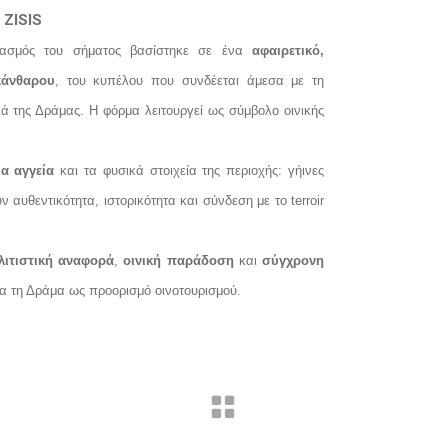
 ZISIS
ιασμός του σήματος βασίστηκε σε ένα
αφαιρετικό,
κάνθαρου
, του κυπέλου που συνδέεται άμεσα με τη
ιά της Δράμας. Η φόρμα λειτουργεί ως σύμβολο οινικής
α αγγεία
και τα φυσικά στοιχεία της περιοχής: γήινες
αυθεντικότητα, ιστορικότητα και σύνδεση με το terroir
λιτιστική αναφορά
,
οινική παράδοση
και
σύγχρονη
ια τη Δράμα ως προορισμό οινοτουρισμού.